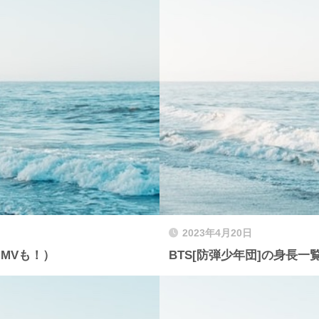
2023年4月20日
MVも！）
BTS[防弾少年団]の身長